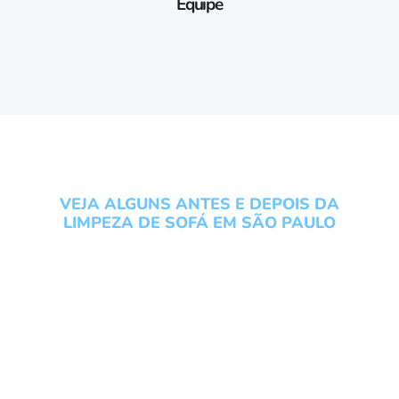
Equipe
VEJA ALGUNS ANTES E DEPOIS DA
LIMPEZA DE SOFÁ EM SÃO PAULO
Conheça os serviços do
Grupo Local Clean veja um
antes e depois da Limpeza
de Sofá em São Paulo