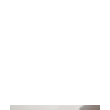
Solicite seu
Orçamento de
higienização de
estofados
, n
ossos clientes confiam e
recomendam o nosso trabalho
pois gostam do
resultado final da limpeza de sofá, veja
algumas fotos de antes e depois da limpeza de
estofados. A Limpeza regular do seu sofá ajuda
a manter o seu estofado e almofadas limpas,
sem manchas e protege a sua família da
proliferação de ácaros e bactéria, além de
proteger a fibra do seu sofá, poltronas e
cadeiras: