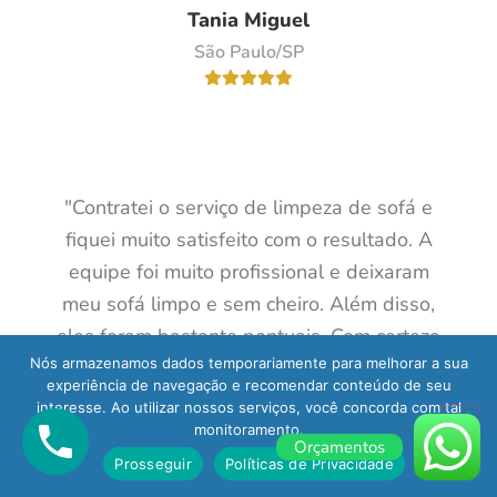
Tania Miguel
São Paulo/SP
"Contratei o serviço de limpeza de sofá e
fiquei muito satisfeito com o resultado. A
equipe foi muito profissional e deixaram
meu sofá limpo e sem cheiro. Além disso,
eles foram bastante pontuais. Com certeza
Nós armazenamos dados temporariamente para melhorar a sua
recomendo a empresa para quem precisa
experiência de navegação e recomendar conteúdo de seu
de uma limpeza profissional."
interesse. Ao utilizar nossos serviços, você concorda com tal
monitoramento.
Orçamentos
Reinaldo Metts
Prosseguir
Políticas de Privacidade
Vila Mariana/SP