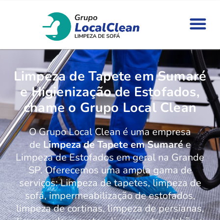
Limpeza de Tapete em Sumaré
e Higienização de Estofados,
chame o Grupo Local Clean
O Grupo Local Clean é uma empresa
de
Limpeza de Tapete em Sumaré
e
Limpeza de Estofados em geral na Grande
SP. Oferecemos uma ampla gama de
serviços: Limpeza de tapetes, limpeza de
sofá, impermeabilização de estofados,
limpeza de cortinas, limpeza de persianas,