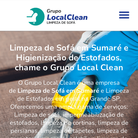
Limpeza de Sofá em Sumaré e
Higienização de Estofados,
chame o Grupo Local Clean
O Grupo Local Clean é uma empresa
de
Limpeza de Sofá em Sumaré
e Limpeza
de Estofados em geral na Grande SP.
Oferecemos uma ampla gama de serviços:
Limpeza de sofá, impermeabilização de
estofados, limpeza de cortinas, limpeza de
persianas, limpeza de tapetes, limpeza de