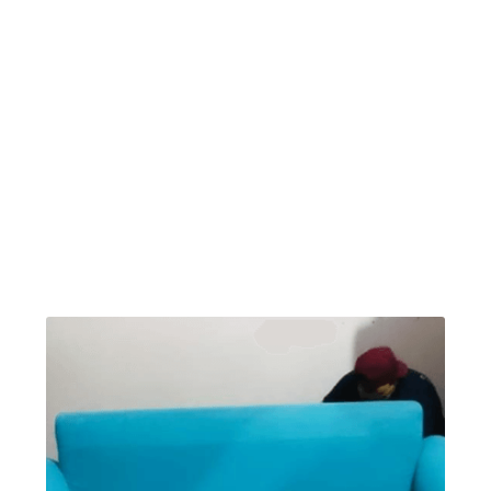
algumas fotos de antes e depois da limpeza de
estofados. A Limpeza regular do seu sofá ajuda
a manter o seu estofado e almofadas limpas,
sem manchas e protege a sua família da
proliferação de ácaros e bactéria, além de
proteger a fibra do seu sofá, poltronas e
cadeiras: