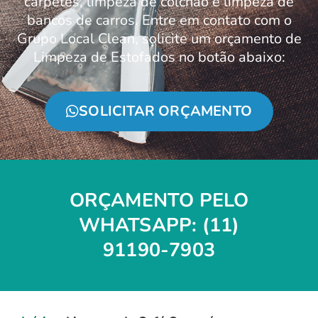
carpetes, limpeza de colchão e limpeza de
bancos de carros. Entre em contato com o
Grupo Local Clean, solicite um orçamento de
Limpeza de Estofados no botão abaixo:
SOLICITAR ORÇAMENTO
ORÇAMENTO PELO
WHATSAPP: (11)
91190-7903