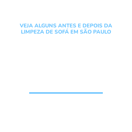
VEJA ALGUNS ANTES E DEPOIS DA
LIMPEZA DE SOFÁ EM SÃO PAULO
Conheça os serviços do
Grupo Local Clean veja um
antes e depois da Limpeza
de Sofá em São Paulo
Solicite seu
Orçamento de
higienização de
estofados
, n
ossos clientes confiam e
recomendam o nosso trabalho
pois gostam do
resultado final da limpeza de sofá, veja