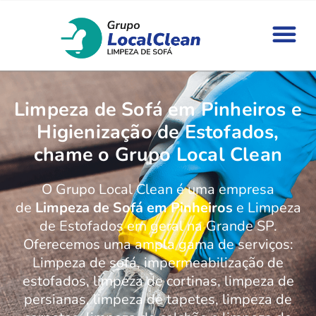
Limpeza de Sofá em Pinheiros e
Higienização de Estofados,
chame o Grupo Local Clean
O Grupo Local Clean é uma empresa
de
Limpeza de Sofá em Pinheiros
e Limpeza
de Estofados em geral na Grande SP.
Oferecemos uma ampla gama de serviços:
Limpeza de sofá, impermeabilização de
estofados, limpeza de cortinas, limpeza de
persianas, limpeza de tapetes, limpeza de