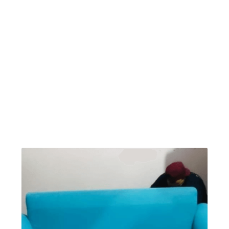
algumas fotos de antes e depois da limpeza de
estofados. A Limpeza regular do seu sofá ajuda
a manter o seu estofado e almofadas limpas,
sem manchas e protege a sua família da
proliferação de ácaros e bactéria, além de
proteger a fibra do seu sofá, poltronas e
cadeiras: