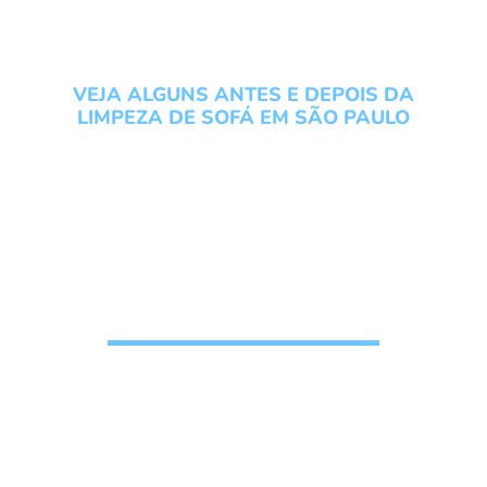
VEJA ALGUNS ANTES E DEPOIS DA
LIMPEZA DE SOFÁ EM SÃO PAULO
Conheça os serviços do
Grupo Local Clean veja um
antes e depois da Limpeza
de Sofá em São Paulo
Solicite seu
Orçamento de
higienização de
estofados
, n
ossos clientes confiam e
recomendam o nosso trabalho
pois gostam do
resultado final da limpeza de sofá, veja