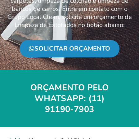
carpetes, limpeza de colchão e limpeza de
bancos de carros. Entre em contato com o
Grupo Local Clean, solicite um orçamento de
Limpeza de Estofados no botão abaixo:
SOLICITAR ORÇAMENTO
ORÇAMENTO PELO
WHATSAPP: (11)
91190-7903