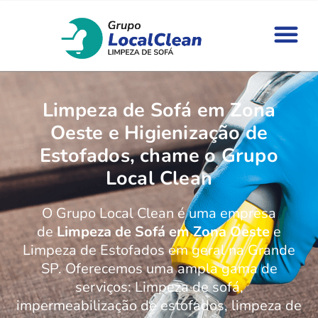
Limpeza de Sofá em Zona
Oeste e Higienização de
Estofados, chame o Grupo
Local Clean
O Grupo Local Clean é uma empresa
de
Limpeza de Sofá em Zona Oeste
e
Limpeza de Estofados em geral na Grande
SP. Oferecemos uma ampla gama de
serviços: Limpeza de sofá,
impermeabilização de estofados, limpeza de