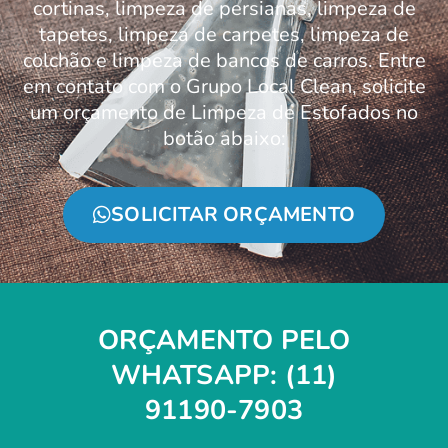
cortinas, limpeza de persianas, limpeza de
tapetes, limpeza de carpetes, limpeza de
colchão e limpeza de bancos de carros. Entre
em contato com o Grupo Local Clean, solicite
um orçamento de Limpeza de Estofados no
botão abaixo:
SOLICITAR ORÇAMENTO
ORÇAMENTO PELO
WHATSAPP: (11)
91190-7903