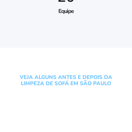
Equipe
VEJA ALGUNS ANTES E DEPOIS DA
LIMPEZA DE SOFÁ EM SÃO PAULO
Conheça os serviços do
Grupo Local Clean veja um
antes e depois da Limpeza
de Sofá em São Paulo