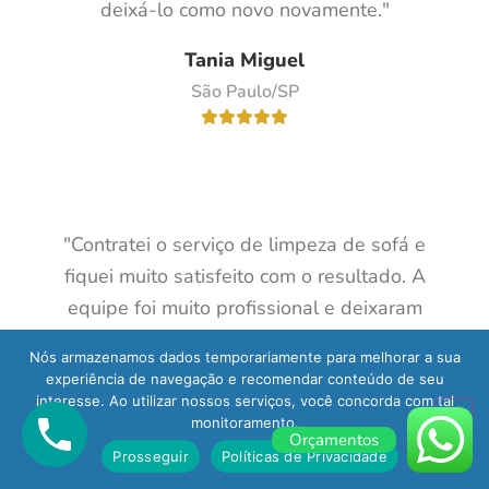
deixá-lo como novo novamente."
Tania Miguel
São Paulo/SP
"Contratei o serviço de limpeza de sofá e
fiquei muito satisfeito com o resultado. A
equipe foi muito profissional e deixaram
meu sofá limpo e sem cheiro. Além disso,
Nós armazenamos dados temporariamente para melhorar a sua
eles foram bastante pontuais. Com certeza
experiência de navegação e recomendar conteúdo de seu
recomendo a empresa para quem precisa
interesse. Ao utilizar nossos serviços, você concorda com tal
monitoramento.
de uma limpeza profissional."
Orçamentos
Prosseguir
Políticas de Privacidade
Reinaldo Metts