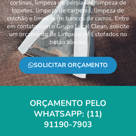
cortinas, limpeza de persianas, limpeza de
tapetes, limpeza de carpetes, limpeza de
colchão e limpeza de bancos de carros. Entre
em contato com o Grupo Local Clean, solicite
um orçamento de Limpeza de Estofados no
botão abaixo:
SOLICITAR ORÇAMENTO
ORÇAMENTO PELO
WHATSAPP: (11)
91190-7903