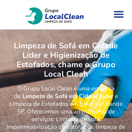
Limpeza de Sofá em Cidade
Líder e Higienização de
Estofados, chame o Grupo
Local Clean
O Grupo Local Clean é uma empresa
de
Limpeza de Sofá em Cidade Líder
e
Limpeza de Estofados em geral na Grande
SP. Oferecemos uma ampla gama de
serviços: Limpeza de sofá,
impermeabilização de estofados, limpeza de