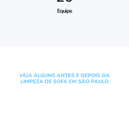
Equipe
VEJA ALGUNS ANTES E DEPOIS DA
LIMPEZA DE SOFÁ EM SÃO PAULO
Conheça os serviços do
Grupo Local Clean veja um
antes e depois da Limpeza
de Sofá em São Paulo