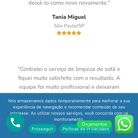
deixá-lo como novo novamente."
Tania Miguel
São Paulo/SP
"Contratei o serviço de limpeza de sofá e
fiquei muito satisfeito com o resultado. A
equipe foi muito profissional e deixaram
meu sofá limpo e sem cheiro. Além disso,
Nós armazenamos dados temporariamente para melhorar a sua
eles foram bastante pontuais. Com certeza
experiência de navegação e recomendar conteúdo de seu
recomendo a empresa para quem precisa
interesse. Ao utilizar nossos serviços, você concorda com tal
monitoramento.
de uma limpeza profissional."
Orçamentos
Prosseguir
Políticas de Privacidade
Reinaldo Metts