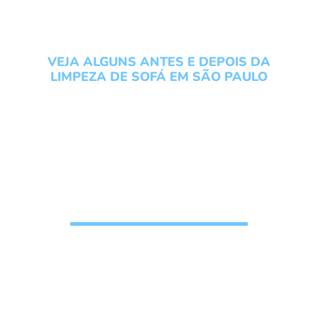
VEJA ALGUNS ANTES E DEPOIS DA
LIMPEZA DE SOFÁ EM SÃO PAULO
Conheça os serviços do
Grupo Local Clean veja um
antes e depois da Limpeza
de Sofá em São Paulo
Solicite seu
Orçamento de
higienização de
estofados
, n
ossos clientes confiam e
recomendam o nosso trabalho
pois gostam do
resultado final da limpeza de sofá, veja