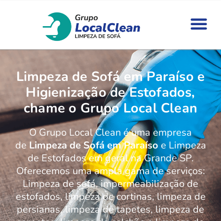
Limpeza de Sofá em Paraíso e
Higienização de Estofados,
chame o Grupo Local Clean
O Grupo Local Clean é uma empresa
de
Limpeza de Sofá em Paraíso
e Limpeza
de Estofados em geral na Grande SP.
Oferecemos uma ampla gama de serviços:
Limpeza de sofá, impermeabilização de
estofados, limpeza de cortinas, limpeza de
persianas, limpeza de tapetes, limpeza de