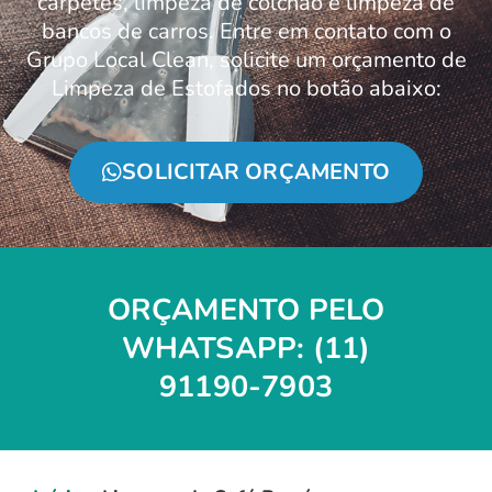
carpetes, limpeza de colchão e limpeza de
bancos de carros. Entre em contato com o
Grupo Local Clean, solicite um orçamento de
Limpeza de Estofados no botão abaixo:
SOLICITAR ORÇAMENTO
ORÇAMENTO PELO
WHATSAPP: (11)
91190-7903