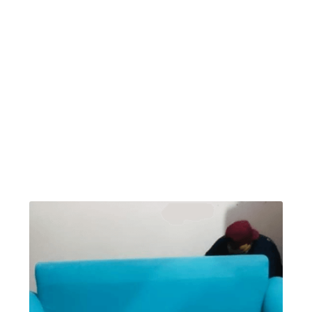
algumas fotos de antes e depois da limpeza de
estofados. A Limpeza regular do seu sofá ajuda
a manter o seu estofado e almofadas limpas,
sem manchas e protege a sua família da
proliferação de ácaros e bactéria, além de
proteger a fibra do seu sofá, poltronas e
cadeiras: