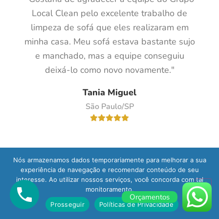
Local Clean pelo excelente trabalho de
limpeza de sofá que eles realizaram em
minha casa. Meu sofá estava bastante sujo
e manchado, mas a equipe conseguiu
deixá-lo como novo novamente."
Tania Miguel
São Paulo/SP
Nós armazenamos dados temporariamente para melhorar a sua
experiência de navegação e recomendar conteúdo de seu
"Contratei o serviço de limpeza de sofá e
interesse. Ao utilizar nossos serviços, você concorda com tal
fiquei muito satisfeito com o resultado. A
monitoramento.
Orçamentos
equipe foi muito profissional e deixaram
Prosseguir
Políticas de Privacidade
meu sofá limpo e sem cheiro. Além disso,