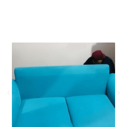
proteger a fibra do seu sofá, poltronas e
cadeiras: