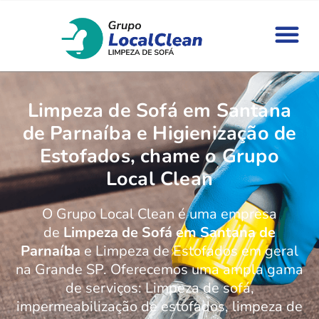
Limpeza de Sofá em Santana
de Parnaíba e Higienização de
Estofados, chame o Grupo
Local Clean
O Grupo Local Clean é uma empresa
de
Limpeza de Sofá em Santana de
Parnaíba
e Limpeza de Estofados em geral
na Grande SP. Oferecemos uma ampla gama
de serviços: Limpeza de sofá,
impermeabilização de estofados, limpeza de