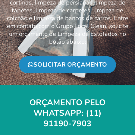
cortinas, limpeza de persianas, limpeza de
tapetes, limpeza de carpetes, limpeza de
colchão e limpeza de bancos de carros. Entre
em contato com o Grupo Local Clean, solicite
um orçamento de Limpeza de Estofados no
botão abaixo:
SOLICITAR ORÇAMENTO
ORÇAMENTO PELO
WHATSAPP: (11)
91190-7903