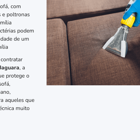
Sofá, com
 e poltronas
mília
actérias podem
lidade de um
ília
 contratar
 Jaguara
, a
ue protege o
sofá,
pano,
ra aqueles que
écnica muito