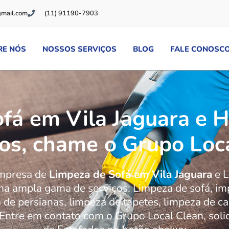
gmail.com
(11) 91190-7903
RE NÓS
NOSSOS SERVIÇOS
BLOG
FALE CONOSC
fá em Vila Jaguara e H
os, chame o Grupo Loc
empresa de
Limpeza de Sofá em Vila Jaguara
e L
a ampla gama de serviços: Limpeza de sofá, imp
 de persianas, limpeza de tapetes, limpeza de c
 Entre em contato com o Grupo Local Clean, sol