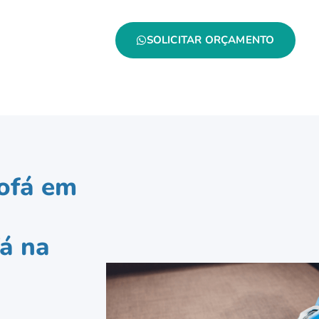
SOLICITAR ORÇAMENTO
ofá em
á na