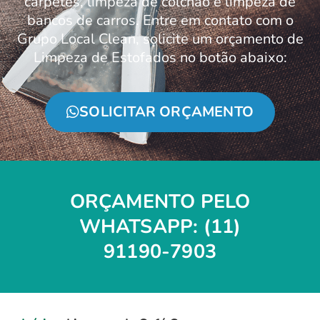
carpetes, limpeza de colchão e limpeza de
bancos de carros. Entre em contato com o
Grupo Local Clean, solicite um orçamento de
Limpeza de Estofados no botão abaixo:
SOLICITAR ORÇAMENTO
ORÇAMENTO PELO
WHATSAPP: (11)
91190-7903