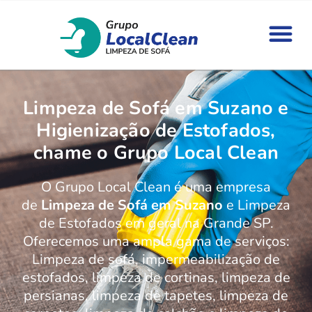
Limpeza de Sofá em Suzano e
Higienização de Estofados,
chame o Grupo Local Clean
O Grupo Local Clean é uma empresa
de
Limpeza de Sofá em Suzano
e Limpeza
de Estofados em geral na Grande SP.
Oferecemos uma ampla gama de serviços:
Limpeza de sofá, impermeabilização de
estofados, limpeza de cortinas, limpeza de
persianas, limpeza de tapetes, limpeza de