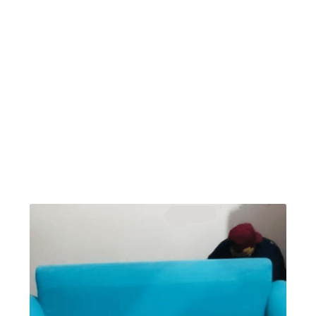
algumas fotos de antes e depois da limpeza de
estofados. A Limpeza regular do seu sofá ajuda
a manter o seu estofado e almofadas limpas,
sem manchas e protege a sua família da
proliferação de ácaros e bactéria, além de
proteger a fibra do seu sofá, poltronas e
cadeiras: