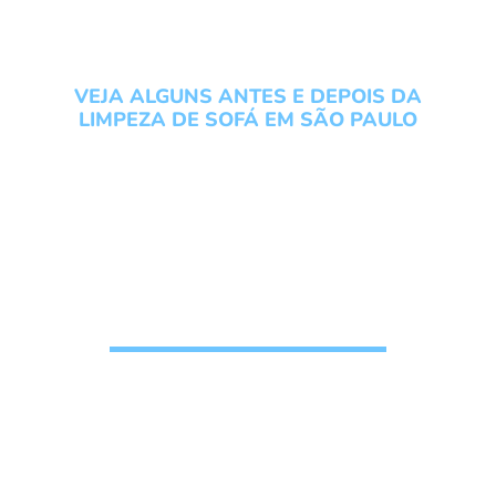
VEJA ALGUNS ANTES E DEPOIS DA
LIMPEZA DE SOFÁ EM SÃO PAULO
Conheça os serviços do
Grupo Local Clean veja um
antes e depois da Limpeza
de Sofá em São Paulo
Solicite seu
Orçamento de
higienização de
estofados
, n
ossos clientes confiam e
recomendam o nosso trabalho
pois gostam do
resultado final da limpeza de sofá, veja