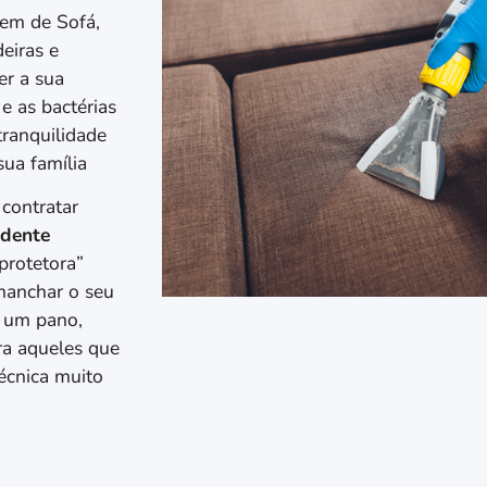
gem de Sofá,
eiras e
er a sua
e as bactérias
tranquilidade
ua família
 contratar
idente
protetora”
 manchar o seu
s um pano,
ra aqueles que
écnica muito