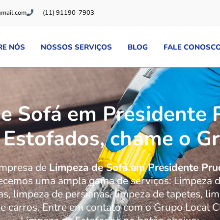
gmail.com
(11) 91190-7903
RE NÓS
NOSSOS SERVIÇOS
BLOG
FALE CONOSC
e Sofá em Presidente 
 Estofados, chame o G
empresa de
Limpeza de Sofá em Presidente Pru
ecemos uma ampla gama de serviços: Limpeza d
as, limpeza de persianas, limpeza de tapetes, li
e carros. Entre em contato com o Grupo Local C