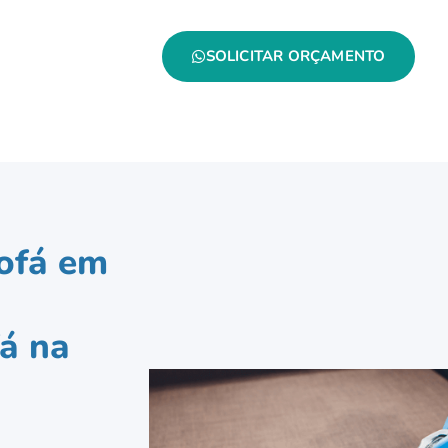
SOLICITAR ORÇAMENTO
ofá em
á na