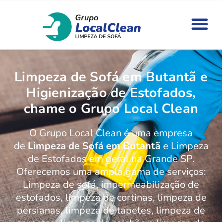
Limpeza de Sofá em Butantã e
Higienização de Estofados,
chame o Grupo Local Clean
O Grupo Local Clean é uma empresa
de
Limpeza de Sofá em Butantã
e Limpeza
de Estofados em geral na Grande SP.
Oferecemos uma ampla gama de serviços:
Limpeza de sofá, impermeabilização de
estofados, limpeza de cortinas, limpeza de
persianas, limpeza de tapetes, limpeza de