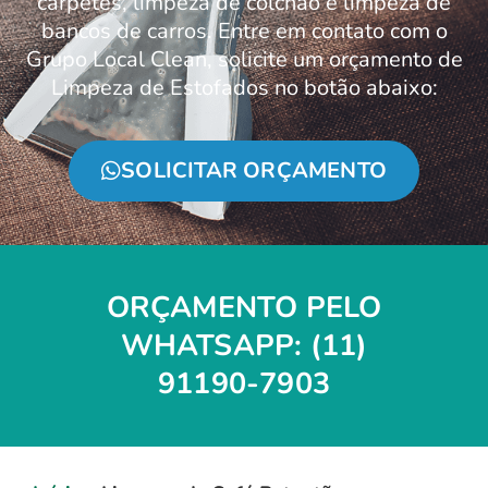
carpetes, limpeza de colchão e limpeza de
bancos de carros. Entre em contato com o
Grupo Local Clean, solicite um orçamento de
Limpeza de Estofados no botão abaixo:
SOLICITAR ORÇAMENTO
ORÇAMENTO PELO
WHATSAPP: (11)
91190-7903