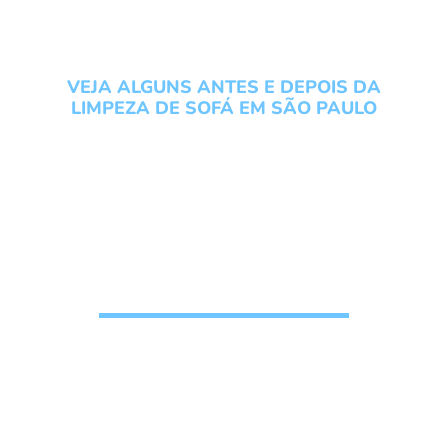
VEJA ALGUNS ANTES E DEPOIS DA
LIMPEZA DE SOFÁ EM SÃO PAULO
Conheça os serviços do
Grupo Local Clean veja um
antes e depois da Limpeza
de Sofá em São Paulo
Solicite seu
Orçamento de
higienização de
estofados
, n
ossos clientes confiam e
recomendam o nosso trabalho
pois gostam do
resultado final da limpeza de sofá, veja