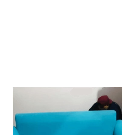
algumas fotos de antes e depois da limpeza de
estofados. A Limpeza regular do seu sofá ajuda
a manter o seu estofado e almofadas limpas,
sem manchas e protege a sua família da
proliferação de ácaros e bactéria, além de
proteger a fibra do seu sofá, poltronas e
cadeiras: