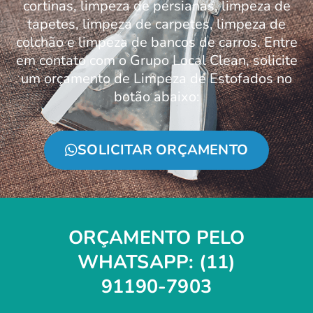
cortinas, limpeza de persianas, limpeza de
tapetes, limpeza de carpetes, limpeza de
colchão e limpeza de bancos de carros. Entre
em contato com o Grupo Local Clean, solicite
um orçamento de Limpeza de Estofados no
botão abaixo:
SOLICITAR ORÇAMENTO
ORÇAMENTO PELO
WHATSAPP: (11)
91190-7903