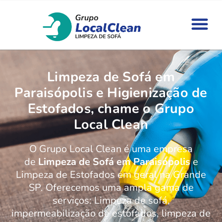
Limpeza de Sofá em
Paraisópolis e Higienização de
Estofados, chame o Grupo
Local Clean
O Grupo Local Clean é uma empresa
de
Limpeza de Sofá em Paraisópolis
e
Limpeza de Estofados em geral na Grande
SP. Oferecemos uma ampla gama de
serviços: Limpeza de sofá,
impermeabilização de estofados, limpeza de