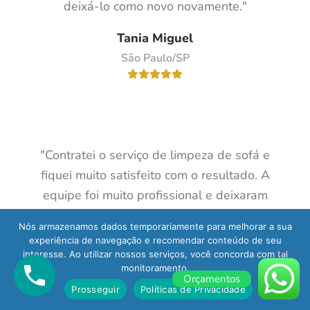
deixá-lo como novo novamente."
Tania Miguel
São Paulo/SP
"Contratei o serviço de limpeza de sofá e
fiquei muito satisfeito com o resultado. A
equipe foi muito profissional e deixaram
meu sofá limpo e sem cheiro. Além disso,
Nós armazenamos dados temporariamente para melhorar a sua
eles foram bastante pontuais. Com certeza
experiência de navegação e recomendar conteúdo de seu
recomendo a empresa para quem precisa
interesse. Ao utilizar nossos serviços, você concorda com tal
monitoramento.
de uma limpeza profissional."
Orçamentos
Prosseguir
Políticas de Privacidade
Reinaldo Metts