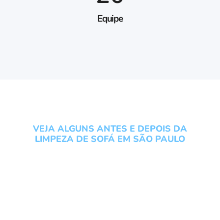
Equipe
VEJA ALGUNS ANTES E DEPOIS DA
LIMPEZA DE SOFÁ EM SÃO PAULO
Conheça os serviços do
Grupo Local Clean veja um
antes e depois da Limpeza
de Sofá em São Paulo