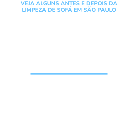
VEJA ALGUNS ANTES E DEPOIS DA
LIMPEZA DE SOFÁ EM SÃO PAULO
Conheça os serviços do
Grupo Local Clean veja um
antes e depois da Limpeza
de Sofá em São Paulo
Solicite seu
Orçamento de
higienização de
estofados
, n
ossos clientes confiam e
recomendam o nosso trabalho
pois gostam do
resultado final da limpeza de sofá, veja
algumas fotos de antes e depois da limpeza de
estofados. A Limpeza regular do seu sofá ajuda