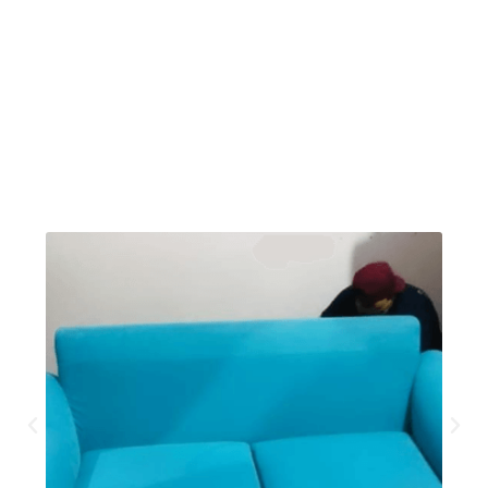
a manter o seu estofado e almofadas limpas,
sem manchas e protege a sua família da
proliferação de ácaros e bactéria, além de
proteger a fibra do seu sofá, poltronas e
cadeiras: