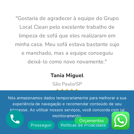
"Gostaria de agradecer à equipe do Grupo
Local Clean pelo excelente trabalho de
limpeza de sofá que eles realizaram em
minha casa. Meu sofá estava bastante sujo
e manchado, mas a equipe conseguiu
deixá-lo como novo novamente."
Tania Miguel
São Paulo/SP
Nós armazenamos dados temporariamente para melhorar a sua
experiência de navegação e recomendar conteúdo de seu
interesse. Ao utilizar nossos serviços, você concorda com tal
monitoramento.
Orçamentos
"Contratei o serviço de limpeza de sofá e
Prosseguir
Políticas de Privacidade