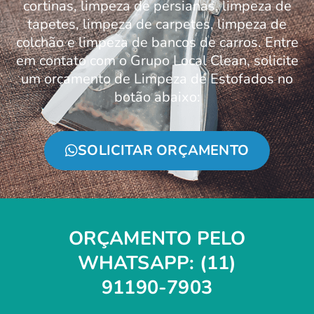
cortinas, limpeza de persianas, limpeza de
tapetes, limpeza de carpetes, limpeza de
colchão e limpeza de bancos de carros. Entre
em contato com o Grupo Local Clean, solicite
um orçamento de Limpeza de Estofados no
botão abaixo:
SOLICITAR ORÇAMENTO
ORÇAMENTO PELO
WHATSAPP: (11)
91190-7903