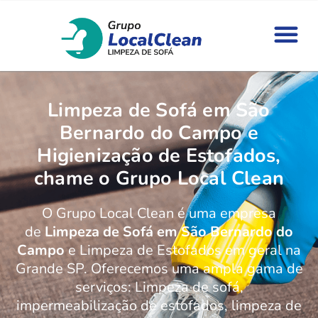
Limpeza de Sofá em São
Bernardo do Campo e
Higienização de Estofados,
chame o Grupo Local Clean
O Grupo Local Clean é uma empresa
de
Limpeza de Sofá em São Bernardo do
Campo
e Limpeza de Estofados em geral na
Grande SP. Oferecemos uma ampla gama de
serviços: Limpeza de sofá,
impermeabilização de estofados, limpeza de