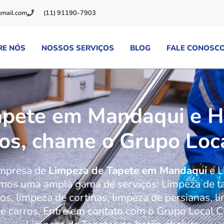
gmail.com
(11) 91190-7903
RE NÓS
NOSSOS SERVIÇOS
BLOG
FALE CONOSC
apete em Mandaqui e Hi
os, chame o Grupo Loc
empresa de
Limpeza de Tapete em Mandaqui
e L
mos uma ampla gama de serviços: Limpeza de tap
s, limpeza de cortinas, limpeza de persianas, l
e carros. Entre em contato com o Grupo Local C