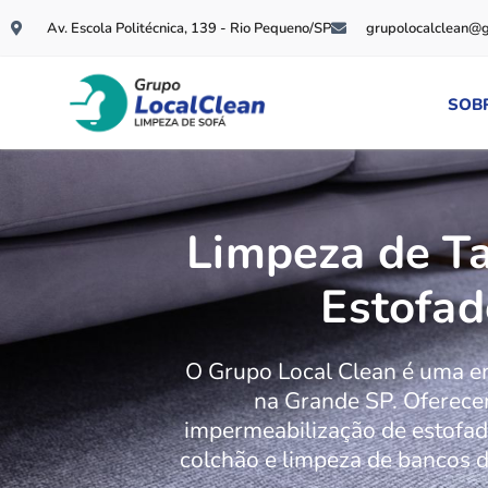
Av. Escola Politécnica, 139 - Rio Pequeno/SP
grupolocalclean@
SOB
Limpeza de T
Estofad
O Grupo Local Clean é uma 
na Grande SP. Oferece
impermeabilização de estofado
colchão e limpeza de bancos d