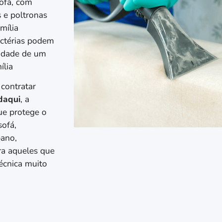
ofá, com
 e poltronas
mília
actérias podem
lidade de um
ília
 contratar
daqui
, a
ue protege o
sofá,
pano,
ra aqueles que
écnica muito