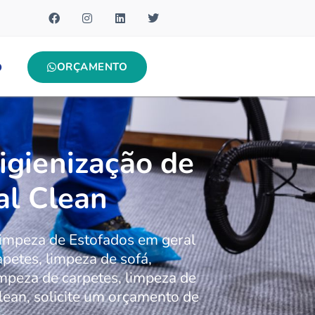
ORÇAMENTO
O
gienização de
al Clean
impeza de Estofados em geral
etes, limpeza de sofá,
impeza de carpetes, limpeza de
lean, solicite um orçamento de