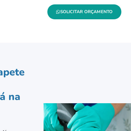
SOLICITAR ORÇAMENTO
apete
á na