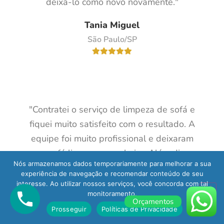
deixá-lo como novo novamente."
Tania Miguel
São Paulo/SP
"Contratei o serviço de limpeza de sofá e
fiquei muito satisfeito com o resultado. A
equipe foi muito profissional e deixaram
meu sofá limpo e sem cheiro. Além disso,
Nós armazenamos dados temporariamente para melhorar a sua
eles foram bastante pontuais. Com certeza
experiência de navegação e recomendar conteúdo de seu
recomendo a empresa para quem precisa
interesse. Ao utilizar nossos serviços, você concorda com tal
monitoramento.
de uma limpeza profissional."
Orçamentos
Prosseguir
Políticas de Privacidade
Reinaldo Metts