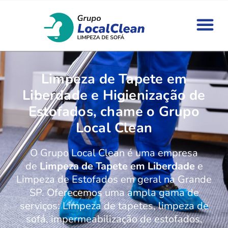
Limpeza de Tapete em
Liberdade e Higienização de
Estofados, chame o Grupo
Local Clean
O Grupo Local Clean é uma empresa
de
Limpeza de Tapete em Liberdade
e
Limpeza de Estofados em geral na Grande
SP. Oferecemos uma ampla gama de
serviços: Limpeza de tapetes, limpeza de
sofá, impermeabilização de estofados,