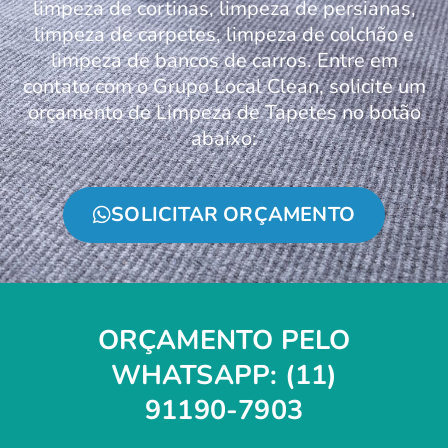
limpeza de cortinas, limpeza de persianas,
limpeza de carpetes, limpeza de colchão e
limpeza de bancos de carros. Entre em
contato com o Grupo Local Clean, solicite um
orçamento de Limpeza de Tapetes no botão
abaixo:
SOLICITAR ORÇAMENTO
ORÇAMENTO PELO
WHATSAPP: (11)
91190-7903