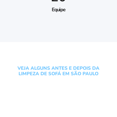
Equipe
VEJA ALGUNS ANTES E DEPOIS DA
LIMPEZA DE SOFÁ EM SÃO PAULO
Conheça os serviços do
Grupo Local Clean veja um
antes e depois da Limpeza
de Sofá em São Paulo