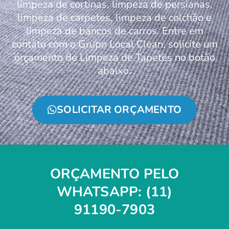
limpeza de cortinas, limpeza de persianas,
limpeza de carpetes, limpeza de colchão e
limpeza de bancos de carros. Entre em
contato com o Grupo Local Clean, solicite um
orçamento de Limpeza de Tapetes no botão
abaixo:
SOLICITAR ORÇAMENTO
ORÇAMENTO PELO
WHATSAPP: (11)
91190-7903