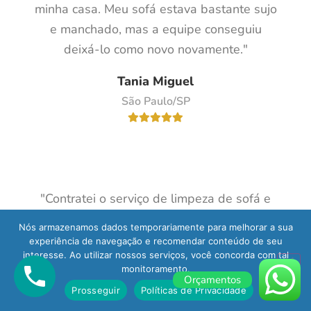
minha casa. Meu sofá estava bastante sujo
e manchado, mas a equipe conseguiu
deixá-lo como novo novamente."
Tania Miguel
São Paulo/SP
"Contratei o serviço de limpeza de sofá e
fiquei muito satisfeito com o resultado. A
Nós armazenamos dados temporariamente para melhorar a sua
equipe foi muito profissional e deixaram
experiência de navegação e recomendar conteúdo de seu
interesse. Ao utilizar nossos serviços, você concorda com tal
meu sofá limpo e sem cheiro. Além disso,
monitoramento.
eles foram bastante pontuais. Com certeza
Orçamentos
Prosseguir
Políticas de Privacidade
recomendo a empresa para quem precisa