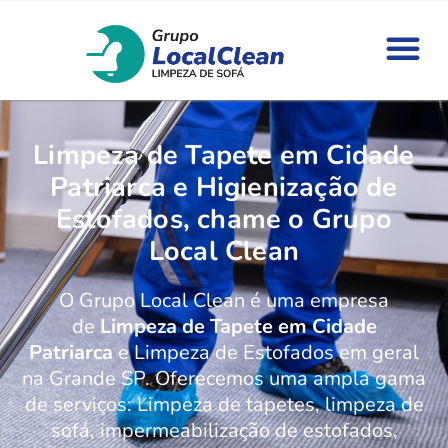
Limpeza de Tapete em Cidade
Patriarca e Higienização de
Estofados, chame o Grupo
Local Clean
O Grupo Local Clean é uma empresa
de
Limpeza de Tapete em Cidade
Patriarca
e Limpeza de Estofados em geral
na Grande SP. Oferecemos uma ampla gama
de serviços: Limpeza de tapetes, limpeza de
sofá, impermeabilização de estofados,