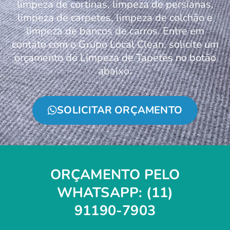
limpeza de cortinas, limpeza de persianas,
limpeza de carpetes, limpeza de colchão e
limpeza de bancos de carros. Entre em
contato com o Grupo Local Clean, solicite um
orçamento de Limpeza de Tapetes no botão
abaixo:
SOLICITAR ORÇAMENTO
ORÇAMENTO PELO
WHATSAPP: (11)
91190-7903