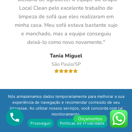
Local Clean pelo excelente trabalho de
limpeza de sofá que eles realizaram em
minha casa. Meu sofá estava bastante sujo
e manchado, mas a equipe conseguiu
deixá-lo como novo novamente."
Tania Miguel
São Paulo/SP
Nós armazenamos dados temporariamente para melhorar a sua
experiência de navegação e recomendar conteúdo de seu
"Contratei o serviço de limpeza de sofá e
interesse. Ao utilizar nossos serviços, você concorda com tal
fiquei muito satisfeito com o resultado. A
monitoramento.
Orçamentos
equipe foi muito profissional e deixaram
Prosseguir
Políticas de Privacidade
meu sofá limpo e sem cheiro. Além disso,