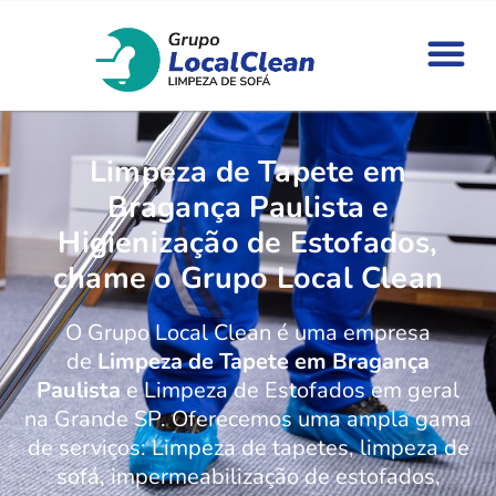
Limpeza de Tapete em
Bragança Paulista e
Higienização de Estofados,
chame o Grupo Local Clean
O Grupo Local Clean é uma empresa
de
Limpeza de Tapete em Bragança
Paulista
e Limpeza de Estofados em geral
na Grande SP. Oferecemos uma ampla gama
de serviços: Limpeza de tapetes, limpeza de
sofá, impermeabilização de estofados,