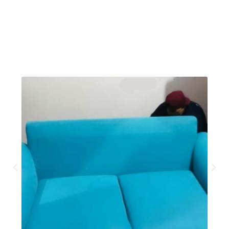
proteger a fibra do seu sofá, poltronas e
cadeiras: