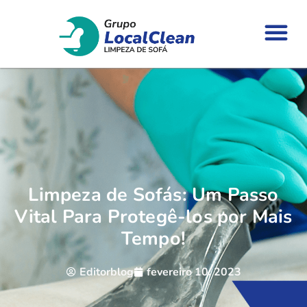
Limpeza de Sofás: Um Passo
Vital Para Protegê-los por Mais
Tempo!
Editorblog
fevereiro 10, 2023