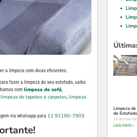
Limp
Limp
Limp
Última
r a limpeza com dicas eficientes.
para fazer a limpeza do seu estofado, saiba
limpeza de sofá
alhamos com
,
limpeza de tapetes e carpetes
limpeza
,
,
Limpeza de 
de Estofado
11 91190-7903
agem via whatsapp para
22 de maio de
LEIA MAIS »
ortante!