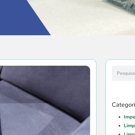
Categor
Impe
Limp
Limp