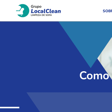
SOB
Como 