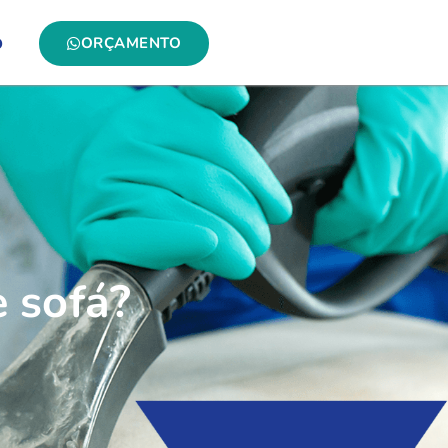
ORÇAMENTO
O
 sofá?