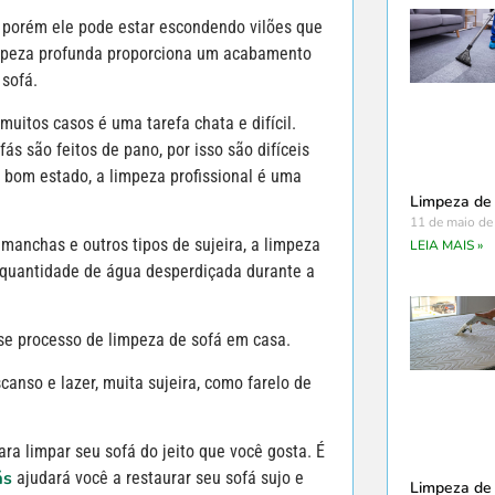
, porém ele pode estar escondendo vilões que
impeza profunda proporciona um acabamento
 sofá.
itos casos é uma tarefa chata e difícil.
fás são feitos de pano, por isso são difíceis
 bom estado, a limpeza profissional é uma
Limpeza de
11 de maio de
 manchas e outros tipos de sujeira, a limpeza
LEIA MAIS »
a quantidade de água desperdiçada durante a
se processo de limpeza de sofá em casa.
anso e lazer, muita sujeira, como farelo de
a limpar seu sofá do jeito que você gosta. É
ás
ajudará você a restaurar seu sofá sujo e
Limpeza de