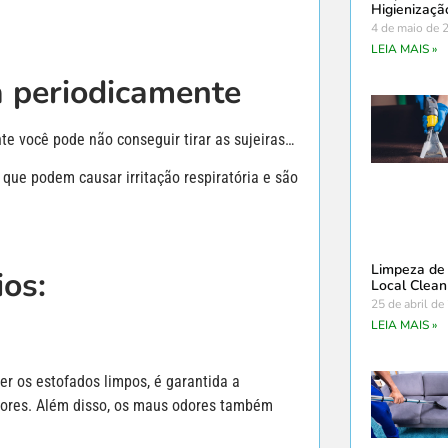
Higienizaçã
4 de maio de 
LEIA MAIS »
á periodicamente
te você pode não conseguir tirar as sujeiras…
que podem causar irritação respiratória e são
Limpeza de
ios:
Local Clean
25 de abril de
LEIA MAIS »
er os estofados limpos, é garantida a
utores. Além disso, os maus odores também